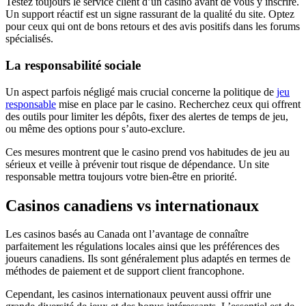
Testez toujours le service client d’un casino avant de vous y inscrire.
Un support réactif est un signe rassurant de la qualité du site. Optez
pour ceux qui ont de bons retours et des avis positifs dans les forums
spécialisés.
La responsabilité sociale
Un aspect parfois négligé mais crucial concerne la politique de
jeu
responsable
mise en place par le casino. Recherchez ceux qui offrent
des outils pour limiter les dépôts, fixer des alertes de temps de jeu,
ou même des options pour s’auto-exclure.
Ces mesures montrent que le casino prend vos habitudes de jeu au
sérieux et veille à prévenir tout risque de dépendance. Un site
responsable mettra toujours votre bien-être en priorité.
Casinos canadiens vs internationaux
Les casinos basés au Canada ont l’avantage de connaître
parfaitement les régulations locales ainsi que les préférences des
joueurs canadiens. Ils sont généralement plus adaptés en termes de
méthodes de paiement et de support client francophone.
Cependant, les casinos internationaux peuvent aussi offrir une