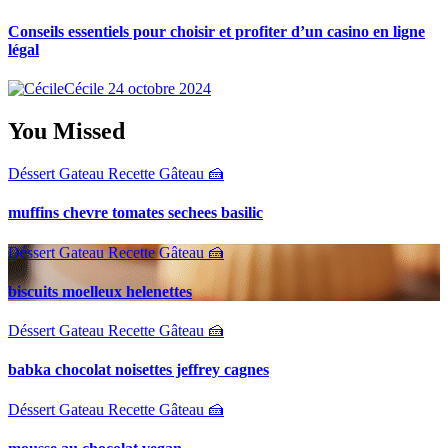
Conseils essentiels pour choisir et profiter d’un casino en ligne
légal
Cécile
24 octobre 2024
You Missed
Déssert
Gateau
Recette Gâteau 🍰
muffins chevre tomates sechees basilic
Déssert
Gateau
Recette Gâteau 🍰
biscuits moelleux helenettes
Déssert
Gateau
Recette Gâteau 🍰
babka chocolat noisettes jeffrey cagnes
Déssert
Gateau
Recette Gâteau 🍰