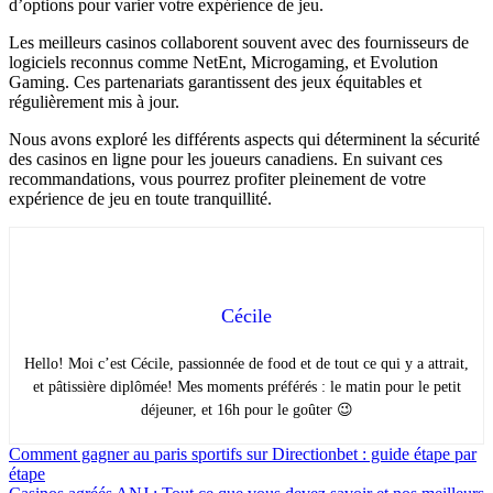
d’options pour varier votre expérience de jeu.
Les meilleurs casinos collaborent souvent avec des fournisseurs de
logiciels reconnus comme NetEnt, Microgaming, et Evolution
Gaming. Ces partenariats garantissent des jeux équitables et
régulièrement mis à jour.
Nous avons exploré les différents aspects qui déterminent la sécurité
des casinos en ligne pour les joueurs canadiens. En suivant ces
recommandations, vous pourrez profiter pleinement de votre
expérience de jeu en toute tranquillité.
Cécile
Hello! Moi c’est Cécile, passionnée de food et de tout ce qui y a attrait,
et pâtissière diplômée! Mes moments préférés : le matin pour le petit
déjeuner, et 16h pour le goûter 😉
Navigation
Comment gagner au paris sportifs sur Directionbet : guide étape par
étape
de