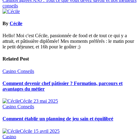
Casinos agréés ANJ : Tout ce que vous devez savoir et nos meilleurs
l’article
conseils
By
Cécile
Hello! Moi c'est Cécile, passionnée de food et de tout ce qui y a
attrait, et pâtissière diplômée! Mes moments préférés : le matin pour
le petit déjeuner, et 16h pour le goûter ;)
Related Post
Casino
Conseils
Comment devenir chef pâtissier ? Formation, parcours et
avantages du métier
Cécile
23 mai 2025
Casino
Conseils
Comment établir un planning de jeu sain et équilibré
Cécile
15 avril 2025
Casino