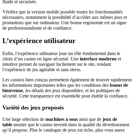
fluide et sécurisée.
Vérifiez que la version mobile possède toutes les fonctionnalités
nécessaires, notamment la possibilité d’accéder aux mêmes jeux et
promotions que sur ordinateur. Une bonne ergonomie est un signe
de professionnalisme et de confiance.
L’expérience utilisateur
Enfin, l’expérience utilisateur joue un rôle fondamental dans le
choix d’un casino en ligne sécurisé. Une
interface moderne
et
intuitive permet de naviguer facilement sur le site, rendant
l’expérience de jeu agréable et sans stress.
Les casinos bien conçus permettent également de trouver rapidement
les informations importantes telles que les conditions des
bonus de
bienvenue
, les détails des jeux disponibles, et les politiques de
sécurité. Cette transparence est essentielle pour établir la confiance.
Variété des jeux proposés
Une large sélection de
machines à sous
ainsi que de
jeux de
table
montre que le casino investit dans la qualité du divertissement
qu’il propose. Plus le catalogue de jeux est riche, plus vous aurez