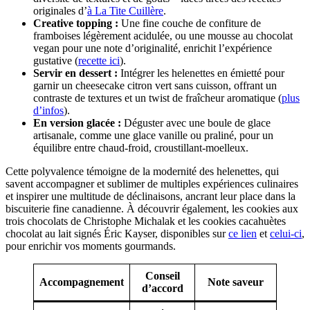
originales d’
à La Tite Cuillère
.
Creative topping :
Une fine couche de confiture de
framboises légèrement acidulée, ou une mousse au chocolat
vegan pour une note d’originalité, enrichit l’expérience
gustative (
recette ici
).
Servir en dessert :
Intégrer les helenettes en émietté pour
garnir un cheesecake citron vert sans cuisson, offrant un
contraste de textures et un twist de fraîcheur aromatique (
plus
d’infos
).
En version glacée :
Déguster avec une boule de glace
artisanale, comme une glace vanille ou praliné, pour un
équilibre entre chaud-froid, croustillant-moelleux.
Cette polyvalence témoigne de la modernité des helenettes, qui
savent accompagner et sublimer de multiples expériences culinaires
et inspirer une multitude de déclinaisons, ancrant leur place dans la
biscuiterie fine canadienne. À découvrir également, les cookies aux
trois chocolats de Christophe Michalak et les cookies cacahuètes
chocolat au lait signés Éric Kayser, disponibles sur
ce lien
et
celui-ci
,
pour enrichir vos moments gourmands.
Conseil
Accompagnement
Note saveur
d’accord