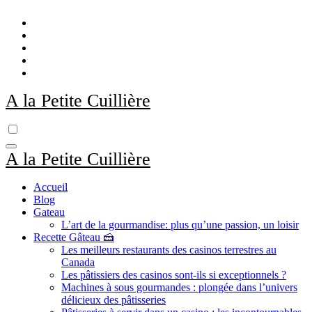
Skip
to
content
A la Petite Cuillière
A la Petite Cuillière
Accueil
Blog
Gateau
L’art de la gourmandise: plus qu’une passion, un loisir
Recette Gâteau 🍰
Les meilleurs restaurants des casinos terrestres au
Canada
Les pâtissiers des casinos sont-ils si exceptionnels ?
Machines à sous gourmandes : plongée dans l’univers
délicieux des pâtisseries