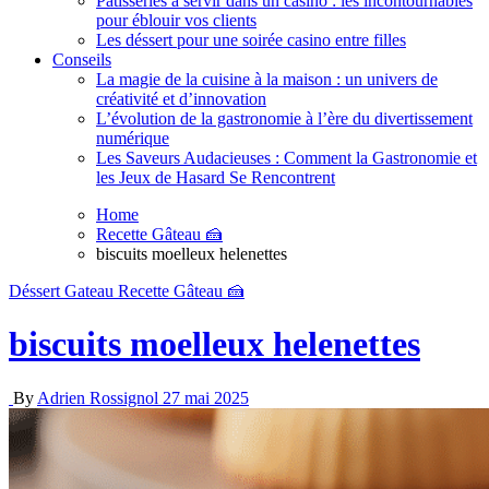
Pâtisseries à servir dans un casino : les incontournables
pour éblouir vos clients
Les déssert pour une soirée casino entre filles
Conseils
La magie de la cuisine à la maison : un univers de
créativité et d’innovation
L’évolution de la gastronomie à l’ère du divertissement
numérique
Les Saveurs Audacieuses : Comment la Gastronomie et
les Jeux de Hasard Se Rencontrent
Home
Recette Gâteau 🍰
biscuits moelleux helenettes
Déssert
Gateau
Recette Gâteau 🍰
biscuits moelleux helenettes
By
Adrien Rossignol
27 mai 2025