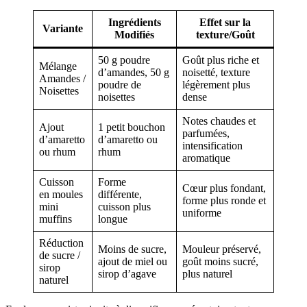
Ingrédients
Effet sur la
Variante
Modifiés
texture/Goût
50 g poudre
Goût plus riche et
Mélange
d’amandes, 50 g
noisetté, texture
Amandes /
poudre de
légèrement plus
Noisettes
noisettes
dense
Notes chaudes et
Ajout
1 petit bouchon
parfumées,
d’amaretto
d’amaretto ou
intensification
ou rhum
rhum
aromatique
Cuisson
Forme
Cœur plus fondant,
en moules
différente,
forme plus ronde et
mini
cuisson plus
uniforme
muffins
longue
Réduction
Moins de sucre,
Mouleur préservé,
de sucre /
ajout de miel ou
goût moins sucré,
sirop
sirop d’agave
plus naturel
naturel