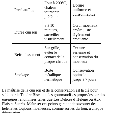
Four à 200°C,
Dorure
chaleur
Préchauffage
uniforme et
tournante
cuisson rapide
préférable
8 à 10
Cœur moelleux,
minutes,
croûte juste
Durée cuisson
surveiller
légèrement
visuellement
craquante
Sur grille,
Texture
éviter le
aérienne et
Refroidissement
contact de la
conservation du
plaque chaude
moelleux
Boîte
Conservation
Stockage
métallique
optimale
hermétique
jusqu’à 7 jours
La maîtrise de la cuisson et de la conservation est la clé pour
sublimer le Tendre Biscuit et les gourmandises proposées par des
enseignes renommées telles que Les Délices d’Hélène ou Aux
Plaisirs Sucrés. Maîtriser ces points garantit de savourer des
helenettes toujours moelleuses, comme sorties du four, à chaque
dégustation.