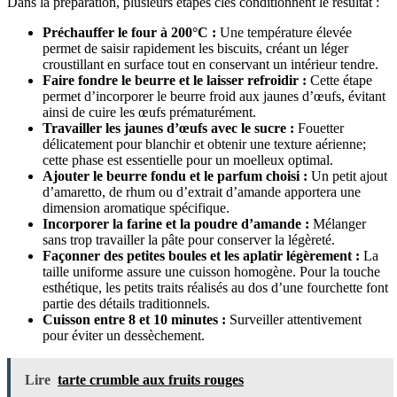
Dans la préparation, plusieurs étapes clés conditionnent le résultat :
Préchauffer le four à 200°C :
Une température élevée
permet de saisir rapidement les biscuits, créant un léger
croustillant en surface tout en conservant un intérieur tendre.
Faire fondre le beurre et le laisser refroidir :
Cette étape
permet d’incorporer le beurre froid aux jaunes d’œufs, évitant
ainsi de cuire les œufs prématurément.
Travailler les jaunes d’œufs avec le sucre :
Fouetter
délicatement pour blanchir et obtenir une texture aérienne;
cette phase est essentielle pour un moelleux optimal.
Ajouter le beurre fondu et le parfum choisi :
Un petit ajout
d’amaretto, de rhum ou d’extrait d’amande apportera une
dimension aromatique spécifique.
Incorporer la farine et la poudre d’amande :
Mélanger
sans trop travailler la pâte pour conserver la légèreté.
Façonner des petites boules et les aplatir légèrement :
La
taille uniforme assure une cuisson homogène. Pour la touche
esthétique, les petits traits réalisés au dos d’une fourchette font
partie des détails traditionnels.
Cuisson entre 8 et 10 minutes :
Surveiller attentivement
pour éviter un dessèchement.
Lire
tarte crumble aux fruits rouges