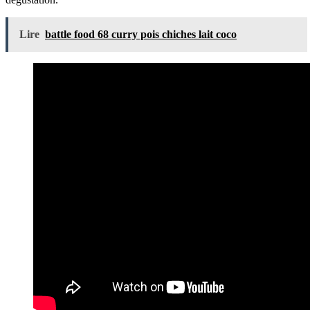
Lire
battle food 68 curry pois chiches lait coco