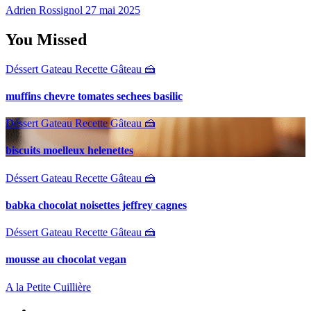
Adrien Rossignol
27 mai 2025
You Missed
Déssert
Gateau
Recette Gâteau 🍰
muffins chevre tomates sechees basilic
Déssert
Gateau
Recette Gâteau 🍰
biscuits moelleux helenettes
Déssert
Gateau
Recette Gâteau 🍰
babka chocolat noisettes jeffrey cagnes
Déssert
Gateau
Recette Gâteau 🍰
mousse au chocolat vegan
A la Petite Cuillière