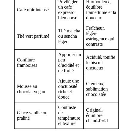
Privilégier
Harmonieux,
un café
équilibre
Café noir intense
expresso
l’amertume et la
bien corsé
douceur
Fraîcheur,
Thé matcha
légère
Thé vert parfumé
ou sencha
astringence qui
léger
contraste
Apporter un
Acidulé, tonifie
Confiture
peu
le biscuit
framboises
d’acidité et
onctueux
de fruité
Ajoute une
Crémeux,
Mousse au
onctuosité
sublimation
chocolat vegan
riche et
chocolatée
douce
Contraste
Original,
Glace vanille ou
de
équilibre
praliné
température
chaud-froid
et texture