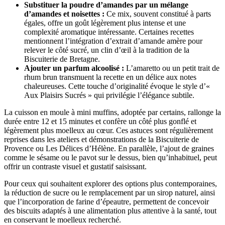
Substituer la poudre d’amandes par un mélange
d’amandes et noisettes :
Ce mix, souvent constitué à parts
égales, offre un goût légèrement plus intense et une
complexité aromatique intéressante. Certaines recettes
mentionnent l’intégration d’extrait d’amande amère pour
relever le côté sucré, un clin d’œil à la tradition de la
Biscuiterie de Bretagne.
Ajouter un parfum alcoolisé :
L’amaretto ou un petit trait de
rhum brun transmuent la recette en un délice aux notes
chaleureuses. Cette touche d’originalité évoque le style d’«
Aux Plaisirs Sucrés » qui privilégie l’élégance subtile.
La cuisson en moule à mini muffins, adoptée par certains, rallonge la
durée entre 12 et 15 minutes et confère un côté plus gonflé et
légèrement plus moelleux au cœur. Ces astuces sont régulièrement
reprises dans les ateliers et démonstrations de la Biscuiterie de
Provence ou Les Délices d’Hélène. En parallèle, l’ajout de graines
comme le sésame ou le pavot sur le dessus, bien qu’inhabituel, peut
offrir un contraste visuel et gustatif saisissant.
Pour ceux qui souhaitent explorer des options plus contemporaines,
la réduction de sucre ou le remplacement par un sirop naturel, ainsi
que l’incorporation de farine d’épeautre, permettent de concevoir
des biscuits adaptés à une alimentation plus attentive à la santé, tout
en conservant le moelleux recherché.